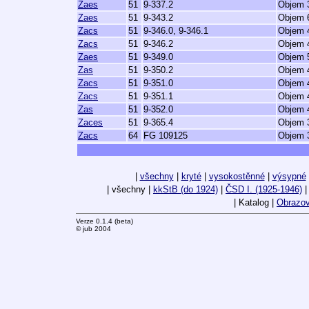
Zaes
51
9-337.2
Objem 3
Zaes
51
9-343.2
Objem 6
Zacs
51
9-346.0, 9-346.1
Objem 4
Zacs
51
9-346.2
Objem 4
Zaes
51
9-349.0
Objem 5
Zas
51
9-350.2
Objem 4
Zacs
51
9-351.0
Objem 4
Zacs
51
9-351.1
Objem 4
Zas
51
9-352.0
Objem 4
Zaces
51
9-365.4
Objem 3
Zacs
64
FG 109125
Objem 3
|
všechny
|
kryté
|
vysokostěnné
|
výsypné
| všechny |
kkStB (do 1924)
|
ČSD I. (1925-1946)
| Katalog |
Obrazov
Verze 0.1.4 (beta)
© jub 2004