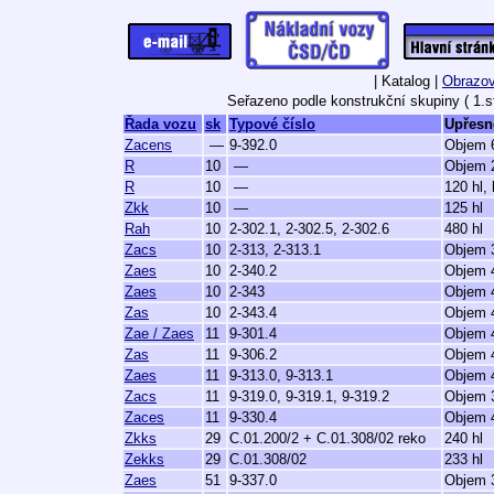
| Katalog |
Obrazov
Seřazeno podle konstrukční skupiny ( 1.st
Řada vozu
sk
Typové číslo
Upřesn
Zacens
—
9-392.0
Objem 6
R
10
—
Objem 2
R
10
—
120 hl,
Zkk
10
—
125 hl
Rah
10
2-302.1, 2-302.5, 2-302.6
480 hl
Zacs
10
2-313, 2-313.1
Objem 3
Zaes
10
2-340.2
Objem 4
Zaes
10
2-343
Objem 4
Zas
10
2-343.4
Objem 4
Zae / Zaes
11
9-301.4
Objem 4
Zas
11
9-306.2
Objem 4
Zaes
11
9-313.0, 9-313.1
Objem 4
Zacs
11
9-319.0, 9-319.1, 9-319.2
Objem 3
Zaces
11
9-330.4
Objem 4
Zkks
29
C.01.200/2 + C.01.308/02 reko
240 hl
Zekks
29
C.01.308/02
233 hl
Zaes
51
9-337.0
Objem 3