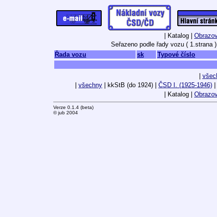
| Katalog |
Obrazov
Seřazeno podle řady vozu ( 1.strana )
Řada vozu
sk
Typové číslo
|
všec
|
všechny
| kkStB (do 1924) |
ČSD I. (1925-1946)
| Katalog |
Obrazov
Verze 0.1.4 (beta)
© jub 2004